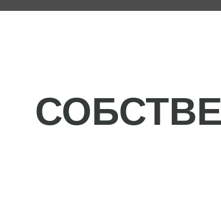
СОБСТВЕ
На территории B_STUDIO оборудованы два съемочных павил
хромакей циклорама и «черный кабинет», три гримерные ком
полноценный аппартно-студийный блок управления прямым
эфиром.