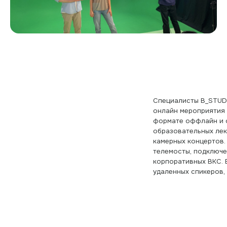
онлайн мероприятия любого масштаб
формате оффлайн и онлайн: многокам
образовательных лекций и семинаро
камерных концертов. Презентации, и
телемосты, подключения спикеров из
корпоративных ВКС. Вывод презентац
удаленных спикеров, синхронный пе