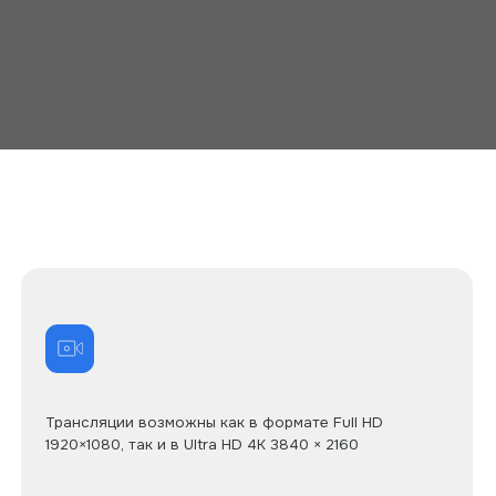
рансляции возможны как в формате Full HD
Работаем с
920×1080, так и в Ultra HD 4K 3840 × 2160
оказания ус
ТЕ ОБСУИМ 
ПРОЕКТ