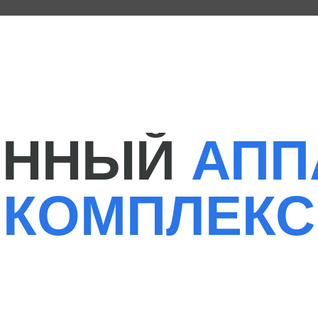
ННЫЙ
АППАР
КОМПЛЕКС
ьона,
наты и