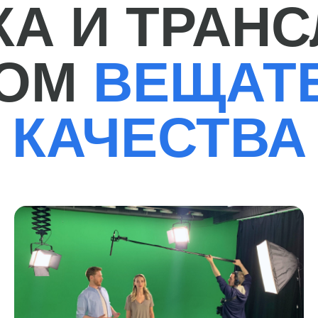
КАЧЕСТВА
В нашей ре
канала инт
соединению
стабильную
Youtube, Fa
обучения и
Специалисты B_STUDIO обладают ко