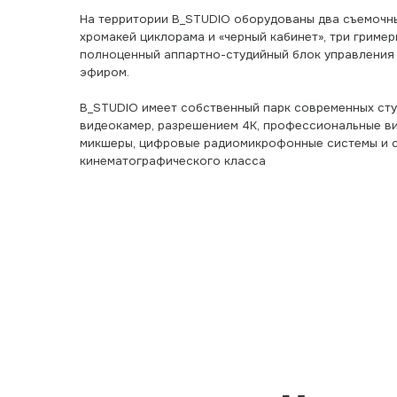
B_STUDIO имеет собственный парк современных студийных
видеокамер, разрешением 4К, профессиональные видео и а
микшеры, цифровые радиомикрофонные системы и студийны
кинематографического класса
СЪЁМКА
СО ЗВУК