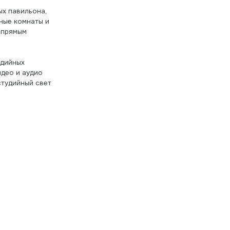
удио
й свет
 И ТРАНСЛ
ОМ
ВЕЩАТЕЛ